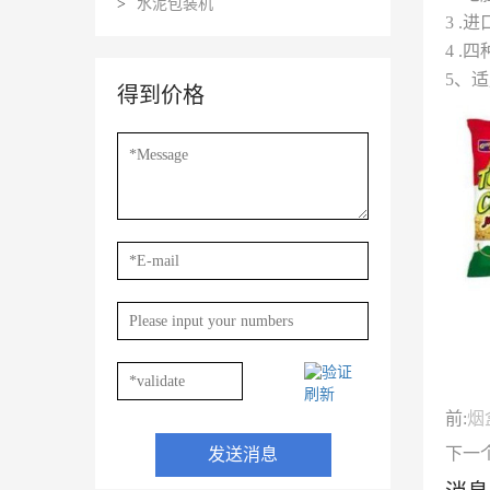
>
水泥包装机
3 
4 
5、
得到价格
刷新
前:
烟
下一个
发送消息