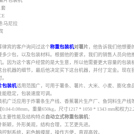
:薯片包装机
1套
CE
港:马尼拉
宾
菲律宾的客户询问过这个
称重包装机
对薯片
，他告诉我们他想要
要多少包，以及包装材料。根据他的要求，我们的销售人员向他推
机。因为这个客户经营的是大生意，所以他需要更大容量的包装
这台机器的细节，最后他决定买下这台机器，并付了定金。现在
付。
片包装机
适用范围广，可用于薯条、薯片、大米、小麦、膨化食
性能稳定，包装速度可调。
装机广泛应用于炸薯条生产线、香蕉薯片生产厂、鱼饲料生产线等
0.04-0.08mm，重量650kg，尺寸
1217 * 1050 * 1343 mm和权力
2
品主要性能及结构特点
自动立式称重包装机
：
.设计新颖，外形美观，结构合理，工艺更先进。
.电脑控制系统，彩色触摸屏，操作方便，直观高效。