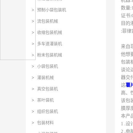
机器
数量:
>
预制小袋包装机
证书:
>
流包装机械
目的
:菲律
>
收缩包装机械
>
多车道灌装机
来自
他想
>
粉末包装机械
包装
>
小袋包装机
谈论
器交
>
灌装机械
这
薯
>
真空包装机
高、
>
茶叶袋机
该包
膜厚度
>
组织包装机
本产
>
包装材料
1 
2 